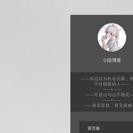
小陌博客
——你总以为机会无限，
不珍惜眼前人——
——•——
——可是山与山不相见
——•——
——再见容易，再见很难
留言板