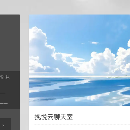
所以从
——
——
挽悦云聊天室