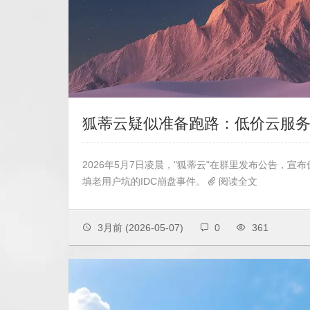
狐蒂云疑似准备跑路：低价云服
2026年5月7日凌晨，"狐蒂云"在群里发布公告，
填老用户坑的IDC崩盘事件。
阅读全文
3月前
(2026-05-07)
0
361