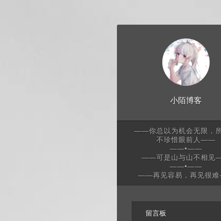
小陌博客
——你总以为机会无限，
不珍惜眼前人——
——•——
——可是山与山不相见
——•——
——再见容易，再见很难
留言板